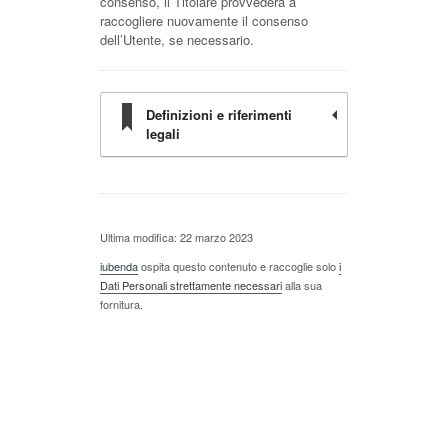
consenso, il Titolare provvederà a
raccogliere nuovamente il consenso
dell’Utente, se necessario.
Definizioni e riferimenti
legali
Ultima modifica: 22 marzo 2023
iubenda
ospita questo contenuto e raccoglie solo
i
Dati Personali strettamente necessari
alla sua
fornitura.